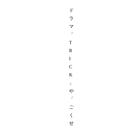
ド
ラ
マ
「
T
R
I
C
K
」
や
「
ご
く
せ