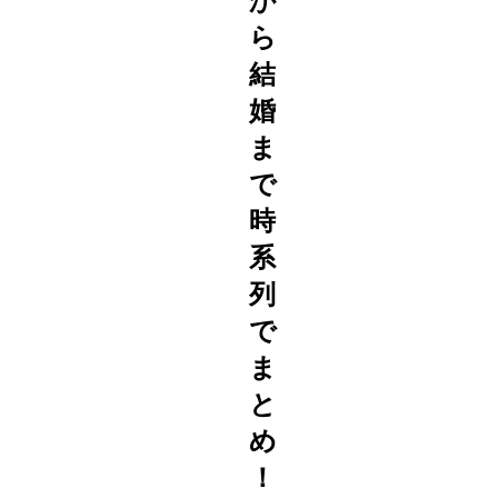
か
ら
結
婚
ま
で
時
系
列
で
ま
と
め
！