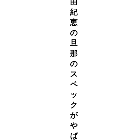
由
紀
恵
の
旦
那
の
ス
ペ
ッ
ク
が
や
ば