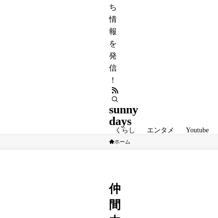
ち
情
報
を
発
信
！
sunny
days
くらし
エンタメ
Youtube
ホーム
相棒
仲
間