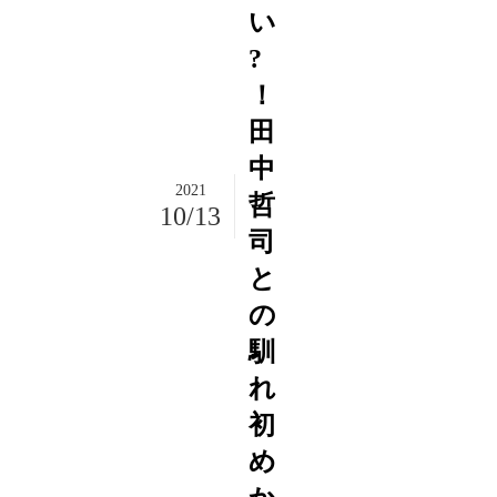
い
?
！
田
中
2021
哲
10/13
司
と
の
馴
れ
初
め