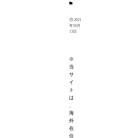
相
棒
2021
年10月
13日
※
当
サ
イ
ト
は
、
海
外
在
住