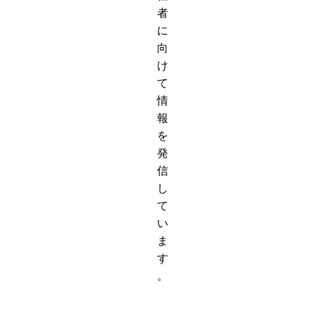
者
に
向
け
て
情
報
を
発
信
し
て
い
ま
す
。