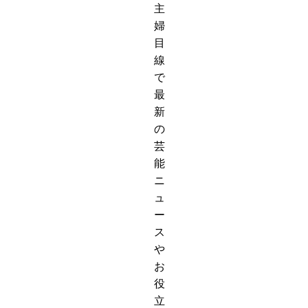
主
婦
目
線
で
最
新
の
芸
能
ニ
ュ
ー
ス
や
お
役
立