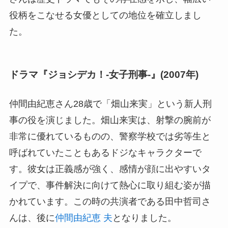
役柄をこなせる女優としての地位を確立しまし
た。
ドラマ『ジョシデカ！-女子刑事-』(2007年)
仲間由紀恵さん28歳で「畑山来実」という新人刑
事の役を演じました。畑山来実は、射撃の腕前が
非常に優れているものの、警察学校では劣等生と
呼ばれていたこともあるドジなキャラクターで
す。彼女は正義感が強く、感情が顔に出やすいタ
イプで、事件解決に向けて熱心に取り組む姿が描
かれています。この時の共演者である田中哲司さ
んは、後に
仲間由紀恵 夫
となりました。