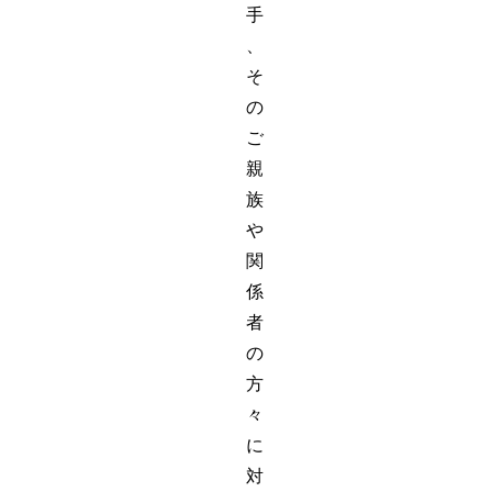
手
、
そ
の
ご
親
族
や
関
係
者
の
方
々
に
対