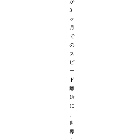
か
3
ヶ
月
で
の
ス
ピ
ー
ド
離
婚
に
、
世
界