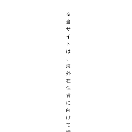
※
当
サ
イ
ト
は
、
海
外
在
住
者
に
向
け
て