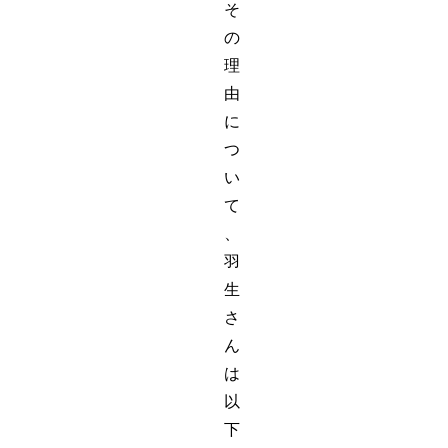
そ
の
理
由
に
つ
い
て
、
羽
生
さ
ん
は
以
下