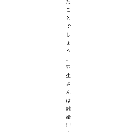
た
こ
と
で
し
ょ
う
。
羽
生
さ
ん
は
離
婚
理