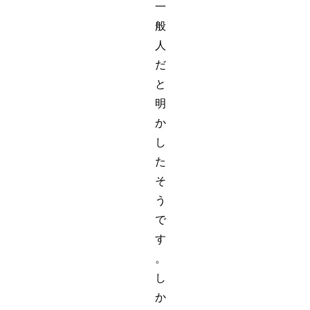
一
般
人
だ
と
明
か
し
た
そ
う
で
す
。
し
か