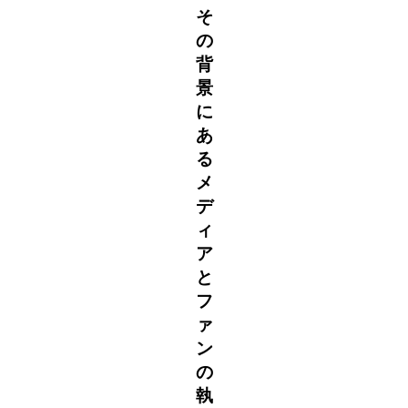
そ
の
背
景
に
あ
る
メ
デ
ィ
ア
と
フ
ァ
ン
の
執