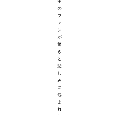
中
の
フ
ァ
ン
が
驚
き
と
悲
し
み
に
包
ま
れ