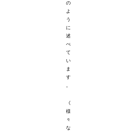
の
よ
う
に
述
べ
て
い
ま
す
。
《
様
々
な