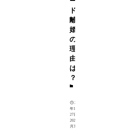
ー
ド
離
婚
の
理
由
は
？
速
報
2023
年11月
27日
2024年7
月3日