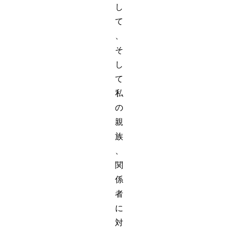
し
て
、
そ
し
て
私
の
親
族
、
関
係
者
に
対