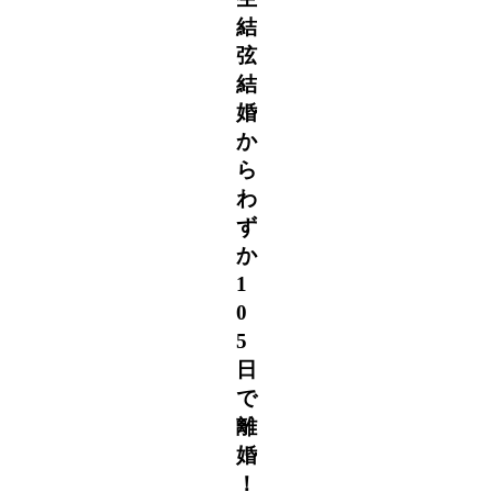
結
弦
結
婚
か
ら
わ
ず
か
1
0
5
日
で
離
婚
！