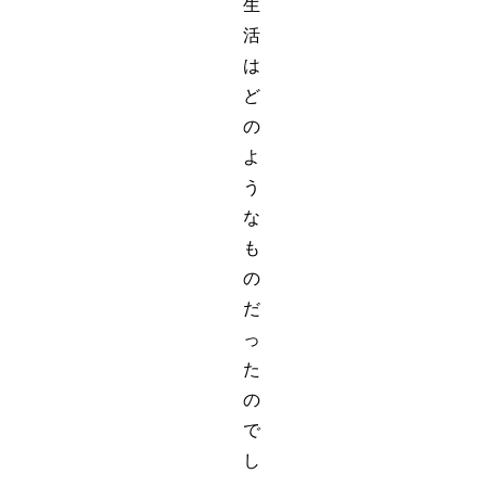
生
活
は
ど
の
よ
う
な
も
の
だ
っ
た
の
で
し