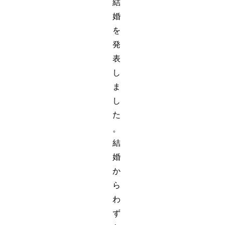
結
婚
を
発
表
し
ま
し
た
。
結
婚
か
ら
わ
ず