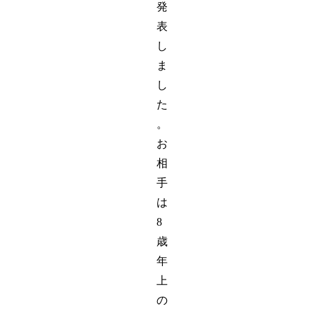
発
表
し
ま
し
た
。
お
相
手
は
8
歳
年
上
の