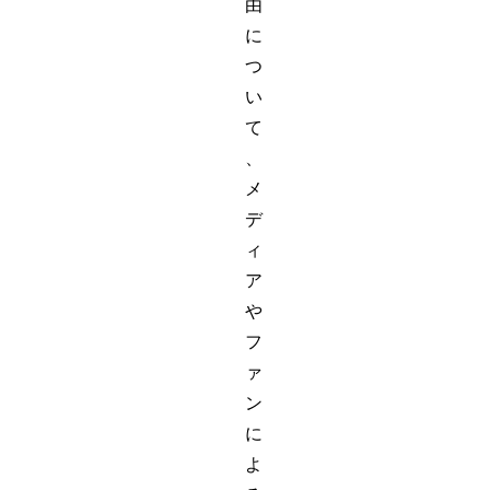
由
に
つ
い
て
、
メ
デ
ィ
ア
や
フ
ァ
ン
に
よ