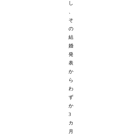
し
、
そ
の
結
婚
発
表
か
ら
わ
ず
か
3
カ
月