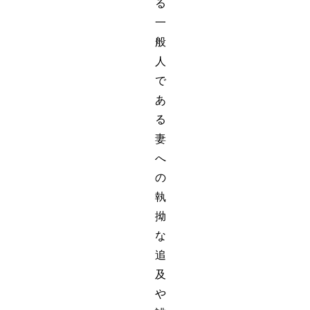
る
一
般
人
で
あ
る
妻
へ
の
執
拗
な
追
及
や