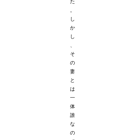
た
。
し
か
し
、
そ
の
妻
と
は
一
体
誰
な
の