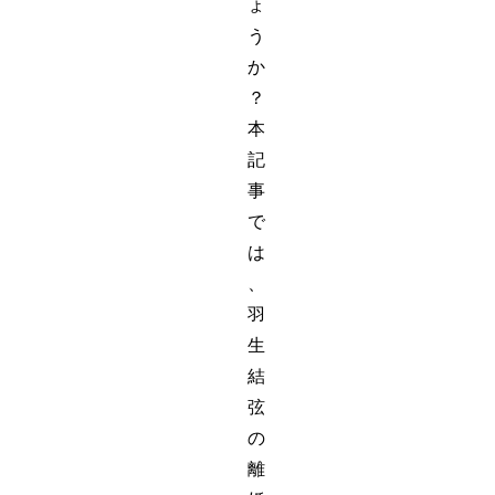
ょ
う
か
？
本
記
事
で
は
、
羽
生
結
弦
の
離