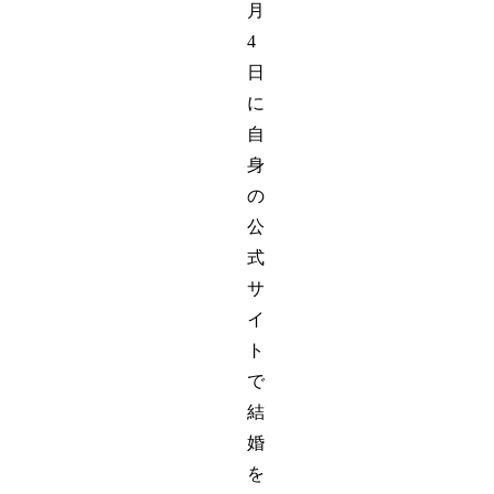
月
4
日
に
自
身
の
公
式
サ
イ
ト
で
結
婚
を