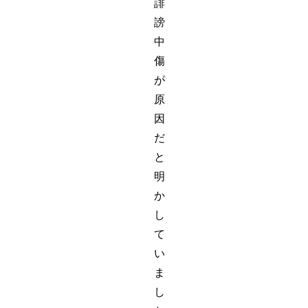
誹
謗
中
傷
が
原
因
だ
と
明
か
し
て
い
ま
し