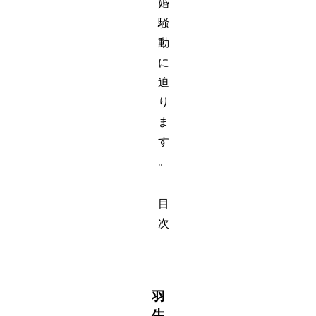
婚
騒
動
に
迫
り
ま
す
。
目
次
羽
生