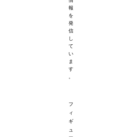
情
報
を
発
信
し
て
い
ま
す
。
フ
ィ
ギ
ュ