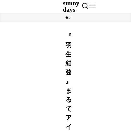
sunny
days
ホーム
速報
『
羽
生
結
弦
』
ま
る
で
ア
イ