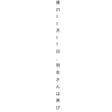
後
の
1
1
月
1
7
日
、
羽
生
さ
ん
は
再
び