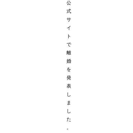
公
式
サ
イ
ト
で
離
婚
を
発
表
し
ま
し
た
。