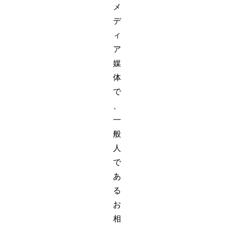
メ
デ
ィ
ア
媒
体
で
、
一
般
人
で
あ
る
お
相