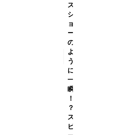
ス
シ
ョ
ー
の
よ
2024
7/03
う
に
一
瞬
！
？
ス
ピ