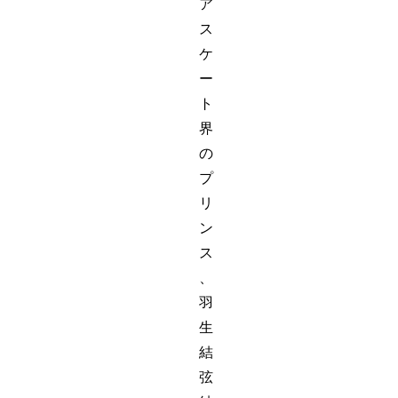
ア
ス
ケ
ー
ト
界
の
プ
リ
ン
ス
、
羽
生
結
弦