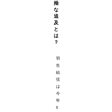
拗
な
追
及
と
は
？
羽
生
結
弦
は
今
年
8