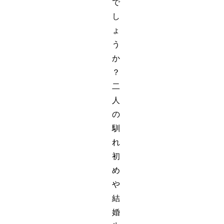
で
し
ょ
う
か
？
二
人
の
馴
れ
初
め
や
結
婚