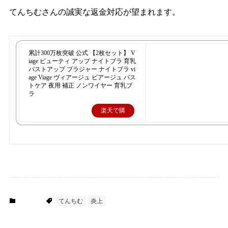
てんちむさんの誠実な返金対応が望まれます。
累計300万枚突破 公式 【2枚セット】 V
iage ビューティ アップ ナイトブラ 育乳
バストアップ ブラジャー ナイトブラ vi
age Viage ヴィアージュ ビアージュ バス
トケア 夜用 補正 ノンワイヤー 育乳ブ
ラ
楽天で購
入
芸能人
てんちむ
炎上