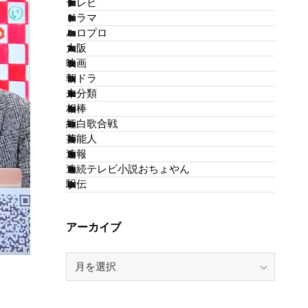
テレビ
ドラマ
ハロプロ
大阪
映画
朝ドラ
未分類
相棒
紅白歌合戦
芸能人
速報
連続テレビ小説おちょやん
駅伝
アーカイブ
ア
ー
カ