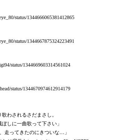
efteye_80/status/1344666065381412865
efteye_80/status/1344667875324223491
shigi94/status/1344669603314561024
/50head/status/1344670974612914179
り歌わされるさだまさし。
滅ぼしに一曲歌って下さい」
、走ってきたのにきついな…」