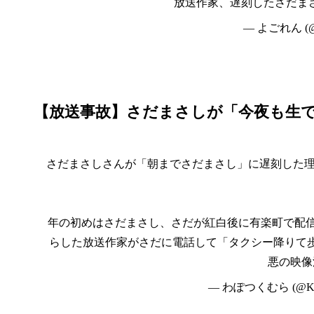
放送作家、遅刻したさだま
— よごれん (@y
【放送事故】さだまさしが「今夜も生
さだまさしさんが「朝までさだまさし」に遅刻した
年の初めはさだまさし、さだが紅白後に有楽町で配信
らした放送作家がさだに電話して「タクシー降りて
悪の映像
— わぽつくむら (@K