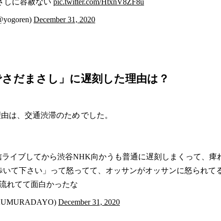
さしに容赦ない
pic.twitter.com/HtxnV8ZF8u
ogoren)
December 31, 2020
でさだまさし」に遅刻した理由は？
理由は、交通渋滞のため
でした。
ライブしてから渋谷NHK向かうも普通に遅刻しまくって、痺
歩いて下さい」って怒ってて、オッサンがオッサンに怒られて
流れてて面白かったな
UMURADAYO)
December 31, 2020