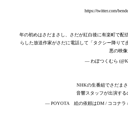
https://twitter.com/be
年の初めはさだまさし、さだが紅白後に有楽町で配信
らした放送作家がさだに電話して「タクシー降りて
悪の映像
— わぽつくむら (@K
NHKの生番組でさだま
音響スタッフが出演するの巻*
— POYOTA 絵の依頼はDM / ココナラ /