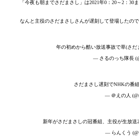
「今夜も朝までさだまさし」は2021年0：20～2：3
なんと主役のさだまさしさんが遅刻して登場したので
年の初めから酷い放送事故で草(さだ
— さるのっち隊長 (@hir
さだまさし遅刻でNHKの番
— ＠えの人 (@rar
新年がさだまさしの冠番組、主役が生放送2
— らんくう (@ra