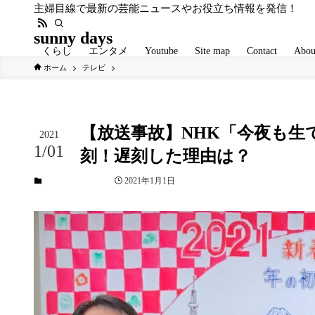
主婦目線で最新の芸能ニュースやお役立ち情報を発信！
sunny days
くらし
エンタメ
Youtube
Site map
Contact
Abou
ホーム
テレビ
【放送事故】NHK「今夜も生
2021
1/01
刻！遅刻した理由は？
2021年1月1日
テレビ
未分類