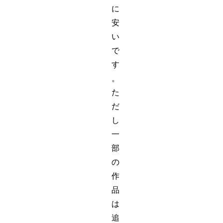
に
安
い
で
す
。
た
だ
し
一
部
の
作
品
は
追