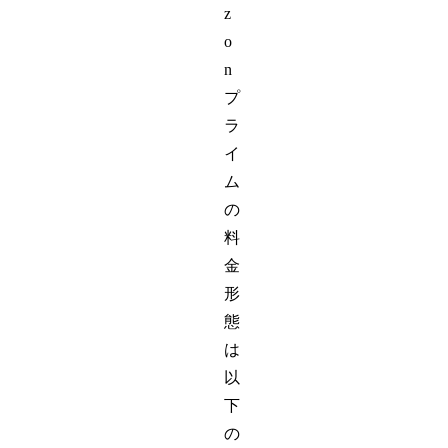
z
o
n
プ
ラ
イ
ム
の
料
金
形
態
は
以
下
の