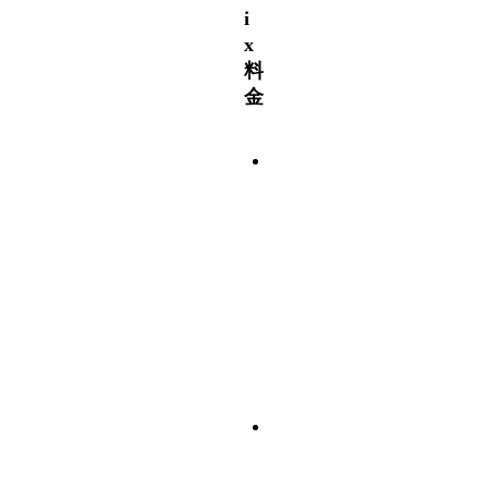
i
x
料
金
ベ
ー
シ
ッ
ク
：
9
8
0
円
ス
タ
ン