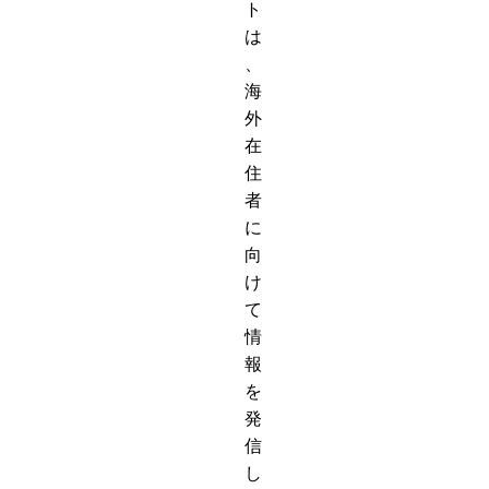
ト
は
、
海
外
在
住
者
に
向
け
て
情
報
を
発
信
し