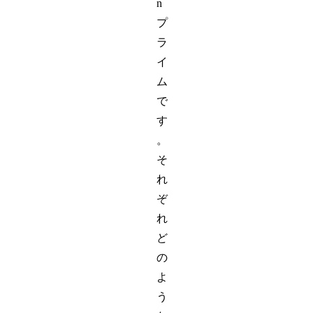
n
プ
ラ
イ
ム
で
す
。
そ
れ
ぞ
れ
ど
の
よ
う