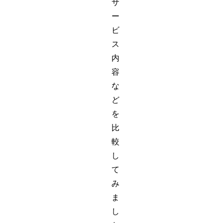
サ
ー
ビ
ス
内
容
な
ど
を
比
較
し
て
み
ま
し