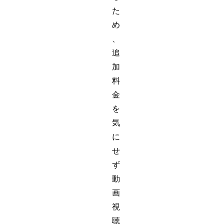
た
め
、
追
加
料
金
を
気
に
せ
ず
動
画
視
聴