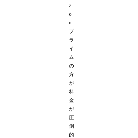
z
o
n
プ
ラ
イ
ム
の
方
が
料
金
が
圧
倒
的