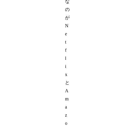
な
の
が
N
e
t
f
l
i
x
と
A
m
a
z
o