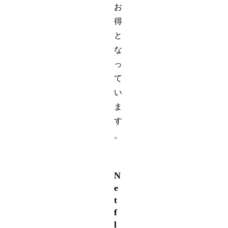
お
得
と
な
っ
て
い
ま
す
。
N
e
t
f
l