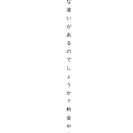
な
違
い
が
あ
る
の
で
し
ょ
う
か
？
料
金
や