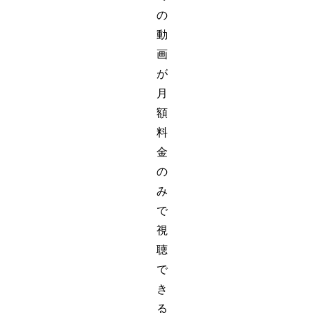
の
動
画
が
月
額
料
金
の
み
で
視
聴
で
き
る