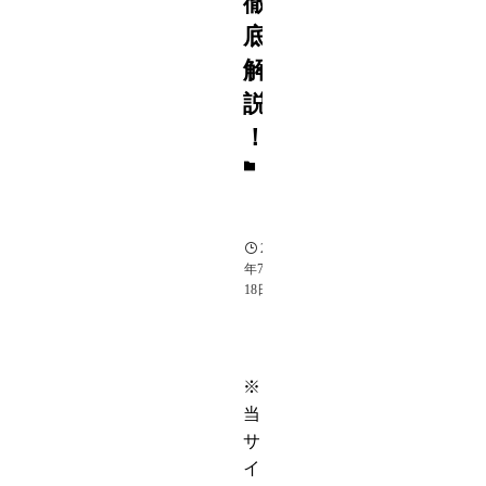
徹
底
解
説
！
エ
ン
タ
メ
2023
年7月
18日
※
当
サ
イ