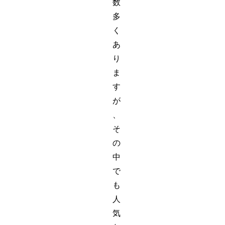
数
多
く
あ
り
ま
す
が
、
そ
の
中
で
も
人
気