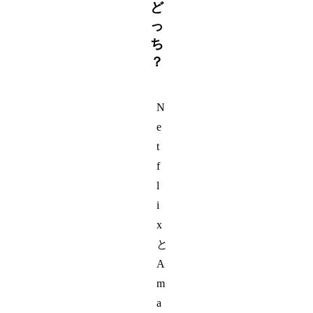
ど
っ
ち
？
N
e
t
f
l
i
x
と
A
m
a