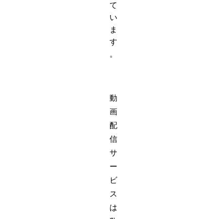
て
い
ま
す
。
動
画
配
信
サ
ー
ビ
ス
は