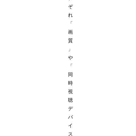
ぞ
れ
「
画
質
」
や
「
同
時
視
聴
デ
バ
イ
ス