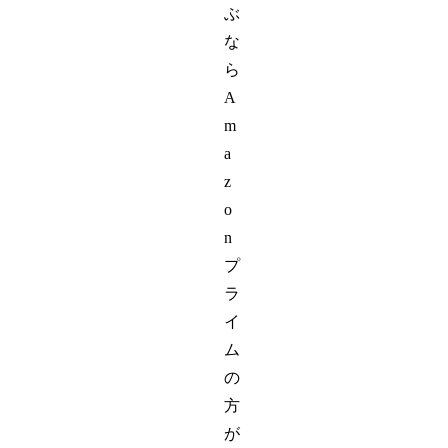
ぶ
な
ら
A
m
a
z
o
n
プ
ラ
イ
ム
の
方
が