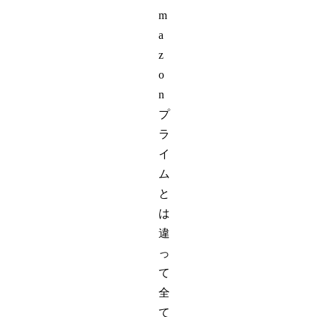
m
a
z
o
n
プ
ラ
イ
ム
と
は
違
っ
て
全
て