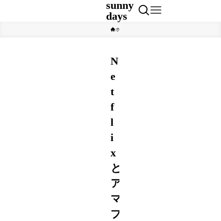
sunny
days
ホーム
エンタメ
N
e
t
f
l
i
x
と
ア
マ
プ