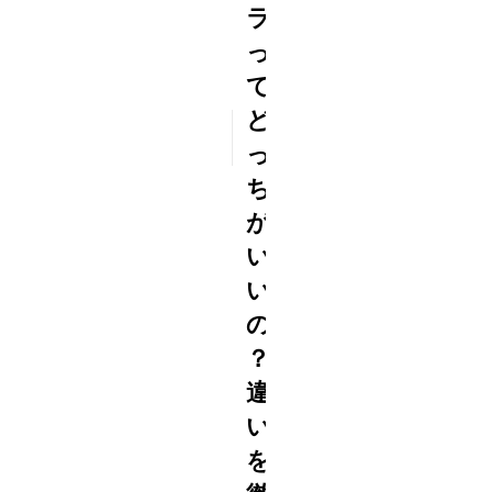
ラ
っ
て
ど
2023
7/18
っ
ち
が
い
い
の
？
違
い
を