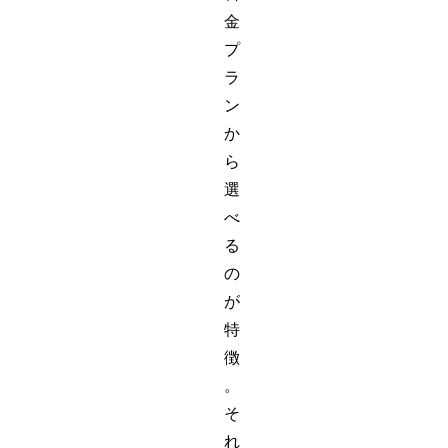
金
プ
ラ
ン
か
ら
選
べ
る
の
が
特
徴
。
そ
れ