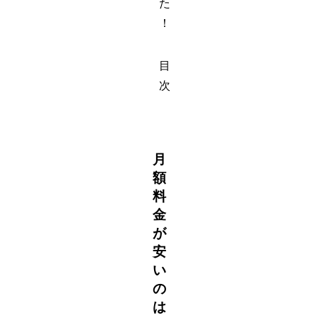
た
！
目
次
月
額
料
金
が
安
い
の
は