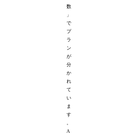
数
」
で
プ
ラ
ン
が
分
か
れ
て
い
ま
す
。
A