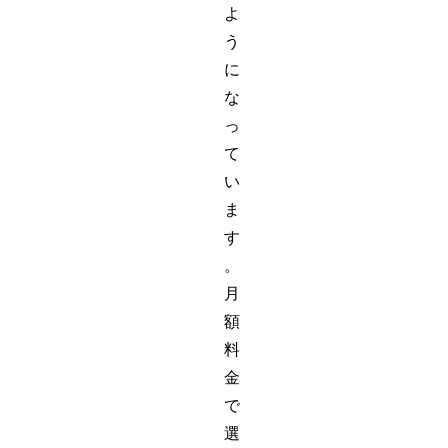
よ
う
に
な
っ
て
い
ま
す
。
月
額
料
金
で
選