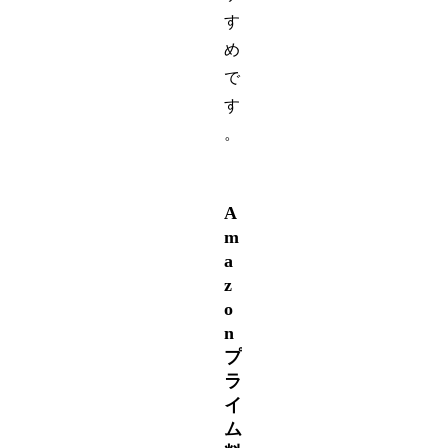
す
め
で
す
。
A
m
a
z
o
n
プ
ラ
イ
ム