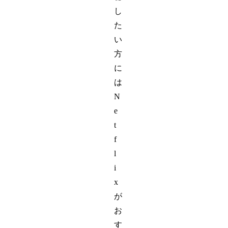
し
た
い
方
に
は
N
e
t
f
l
i
x
が
お
す