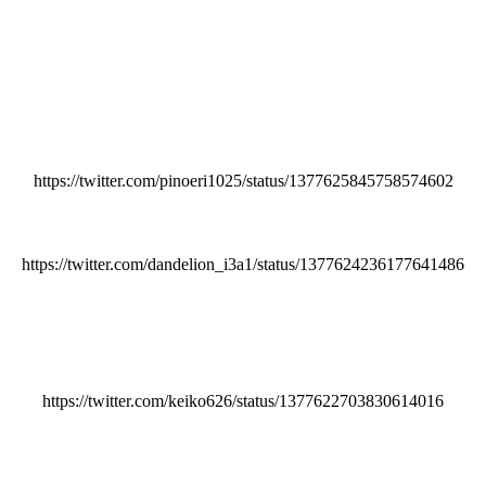
https://twitter.com/pinoeri1025/status/1377625845758574602
https://twitter.com/dandelion_i3a1/status/1377624236177641486
https://twitter.com/keiko626/status/1377622703830614016