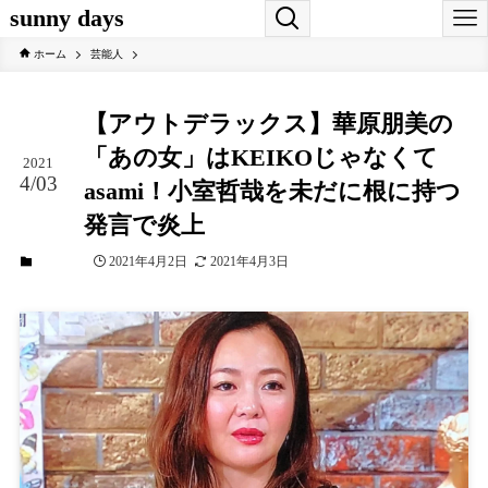
sunny days
ホーム
芸能人
【アウトデラックス】華原朋美の
「あの女」はKEIKOじゃなくて
2021
4/03
asami！小室哲哉を未だに根に持つ
発言で炎上
2021年4月2日
2021年4月3日
芸能人