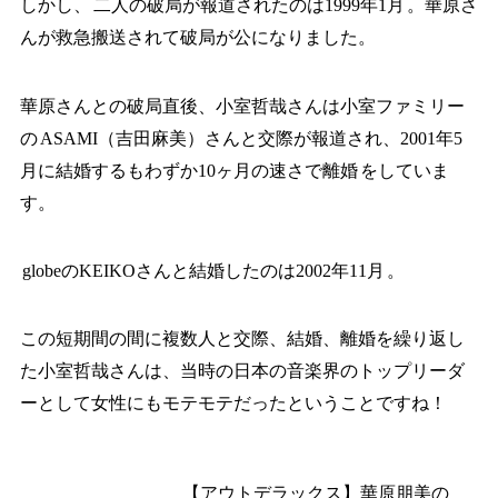
しかし、
二人の破局が報道されたのは1999年1月
。華原さ
んが救急搬送されて破局が公になりました。
華原さんとの破局直後、小室哲哉さんは小室ファミリー
の
ASAMI（吉田麻美）さんと交際が報道され、2001年5
月に結婚するもわずか10ヶ月の速さで離婚
をしていま
す。
globeのKEIKOさんと結婚したのは2002年11月
。
この短期間の間に複数人と交際、結婚、離婚を繰り返し
た小室哲哉さんは、当時の日本の音楽界のトップリーダ
ーとして女性にもモテモテだったということですね！
あわせて読みたい
【アウトデラックス】華原朋美の