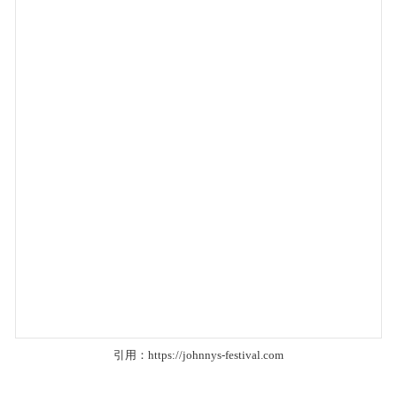
引用：
https://johnnys-festival.com