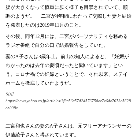
腹が大きくなって慎重に歩く様子も目撃されていて、順
調のようだ。 二宮が4年間にわたって交際した妻と結婚
を発表したのは2019年11月のこと。
その後、同年12月には、二宮がパーソナリティを務める
ラジオ番組で自分の口で結婚報告をしていた。
妻のA子さんは3歳年上。前出の知人によると、「妊娠が
わかったのは去年の夏頃だったと聞いています」とい
う。コロナ禍での妊娠ということで、それ以来、ステイ
ホームを徹底していたようだ。
引用
https://news.yahoo.co.jp/articles/1f9c56c57d2d576758ce7c6dc7673e5628
eb008c
二宮和也さんの妻のA子さんは、元フリーアナウンサーの
伊藤綾子さんと噂されています。