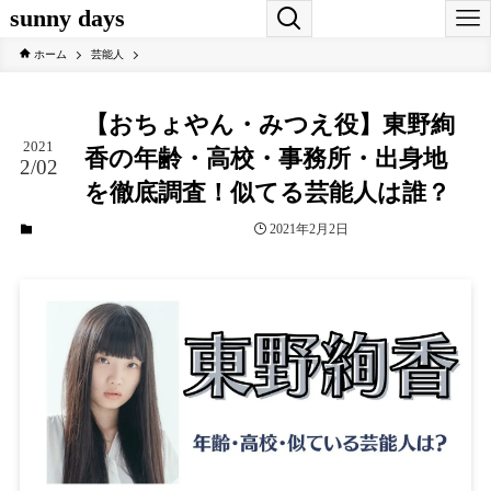
sunny days
ホーム
芸能人
【おちょやん・みつえ役】東野絢
2021
香の年齢・高校・事務所・出身地
2/02
を徹底調査！似てる芸能人は誰？
2021年2月2日
芸能人
連続テレビ小説おちょやん