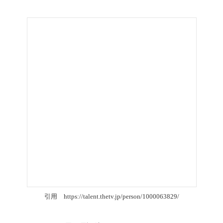
引用
https://talent.thetv.jp/person/1000063829/