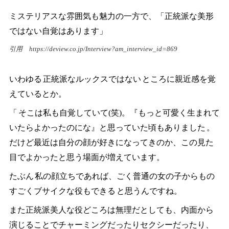
ミステリアスな雰囲気も魅力の一方で、「正統派な美形
ではない自覚はあります」
引用
https://deview.co.jp/Interview?am_interview_id=869
いわゆる
正統派なルックスではない
ところに親近感を覚
えているとか。
「
そこは私も自覚していて(笑)。『もっと可愛く生まれて
いたらよかったのにな』と思っていた頃もありました
。
だけど最近は自分の顔が好きになってきのか、この見た
目でよかったと思う場面が増えています。
たぶん
私の顔立ちであれば、ごく普通の女の子からもの
すごくブサイクな役もできる
と思うんですね。
また正統派美人な役どころは無理だとしても、内面から
演じることでチャーミングだったりセクシーだったり、