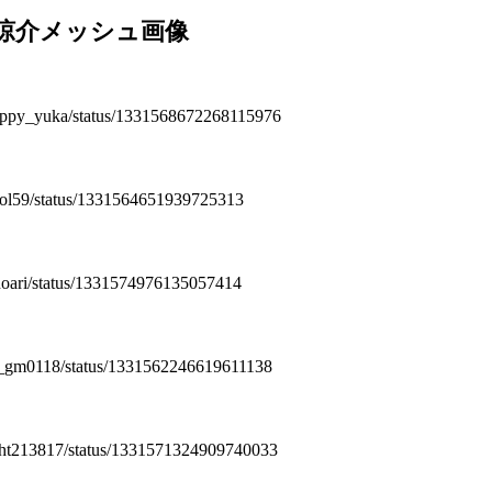
山田涼介メッシュ画像
_Happy_yuka/status/1331568672268115976
/Idol59/status/1331564651939725313
/inoari/status/1331574976135057414
uu_gm0118/status/1331562246619611138
bjdht213817/status/1331571324909740033