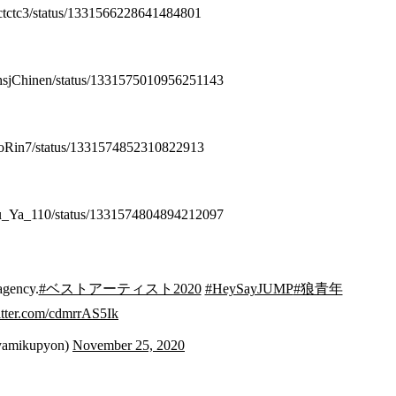
tctctctc3/status/1331566228641484801
0_hsjChinen/status/1331575010956251143
yutoRin7/status/1331574852310822913
Tsu_Ya_110/status/1331574804894212097
 agency.
#ベストアーティスト2020
#HeySayJUMP
#狼青年
itter.com/cdmrrAS5Ik
amikupyon)
November 25, 2020