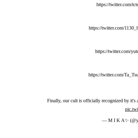
https://twitter.com/
https://twitter.com/113
https://twitter.com/
https://twitter.com/Ta_
Finally, our cult is officially recognized by it's
pic.tw
— M I K A✨ (@y