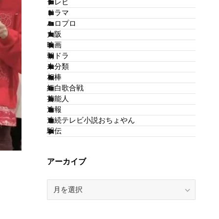
テレビ
ドラマ
ハロプロ
大阪
映画
朝ドラ
未分類
相棒
紅白歌合戦
芸能人
速報
連続テレビ小説おちょやん
駅伝
アーカイブ
ア
ー
カ