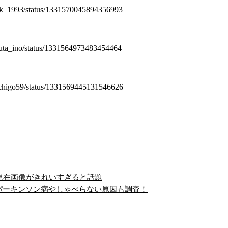
_hzk_1993/status/1331570045894356993
emuta_ino/status/1331564973483454464
raichigo59/status/1331569445131546626
現在画像がきれいすぎると話題
パーキンソン病やしゃべらない原因も調査！