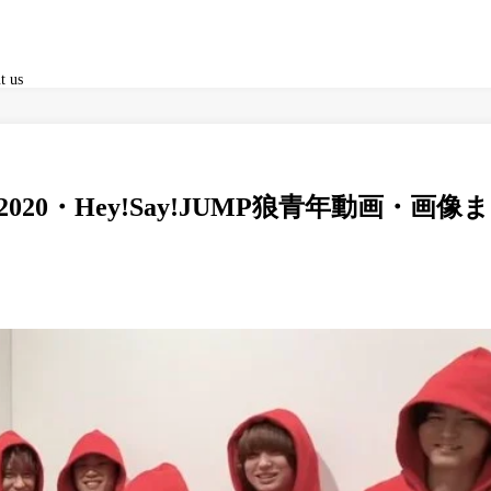
t us
0・Hey!Say!JUMP狼青年動画・画像