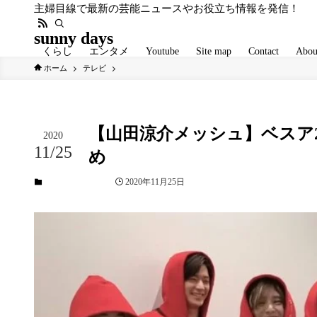
主婦目線で最新の芸能ニュースやお役立ち情報を発信！
sunny days
くらし
エンタメ
Youtube
Site map
Contact
Abou
ホーム
テレビ
【山田涼介メッシュ】ベスア202
2020
11/25
め
2020年11月25日
テレビ
未分類