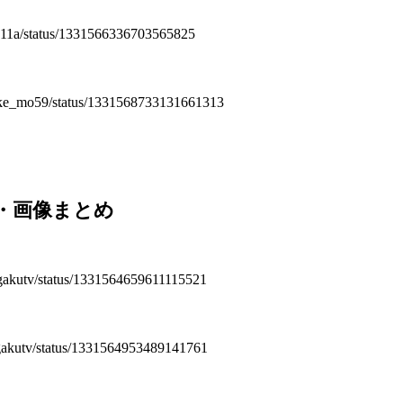
m/y11a/status/1331566336703565825
osuke_mo59/status/1331568733131661313
動画・画像まとめ
ongakutv/status/1331564659611115521
ongakutv/status/1331564953489141761