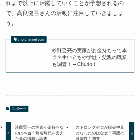
れまで以上に活躍していくことが予想されるの
で、高良健吾さんの活動に注目していきましょ
う。
chu-channel.com
杉野遥亮の実家がお金持ちって本
当？生い立ちや学歴・父親の職業
も調査！ – Churio！
スポーツ
滝藤賢一の実家が金持ちな
ストロングゼロが販売中止
のは本当？無名時代を支え
となったのはなぜ？再販の
た妻の情報も調査
可能性も調査