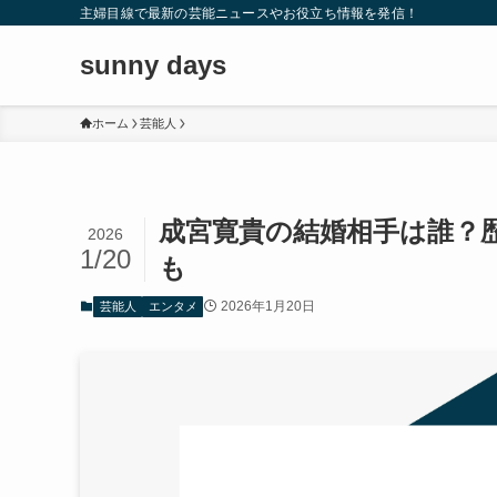
主婦目線で最新の芸能ニュースやお役立ち情報を発信！
sunny days
ホーム
芸能人
成宮寛貴の結婚相手は誰？
2026
1/20
も
2026年1月20日
芸能人
エンタメ