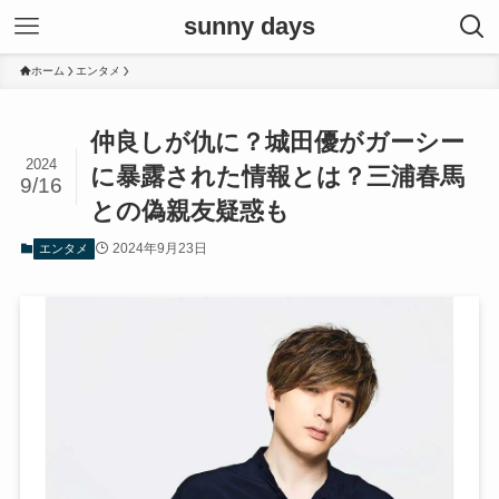
sunny days
ホーム
エンタメ
仲良しが仇に？城田優がガーシー
2024
に暴露された情報とは？三浦春馬
9/16
との偽親友疑惑も
2024年9月23日
エンタメ