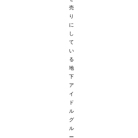
売
り
に
し
て
い
る
地
下
ア
イ
ド
ル
グ
ル
ー