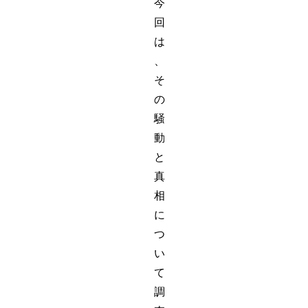
今
回
は
、
そ
の
騒
動
と
真
相
に
つ
い
て
調