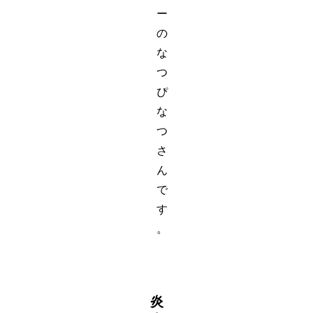
ー
の
な
つ
ぴ
な
つ
さ
ん
で
す
。
炎