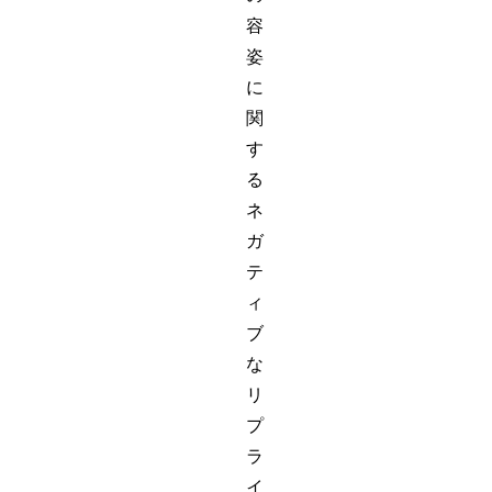
容
姿
に
関
す
る
ネ
ガ
テ
ィ
ブ
な
リ
プ
ラ
イ