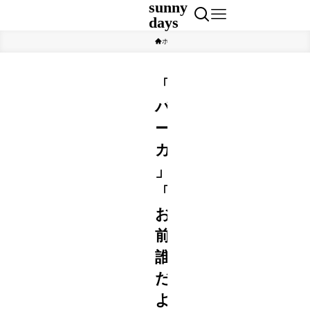
sunny
days
ホーム
エンタメ
「
バ
ー
カ
」
「
お
前
誰
だ
よ