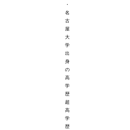
・
名
古
屋
大
学
出
身
の
高
学
歴
超
高
学
歴