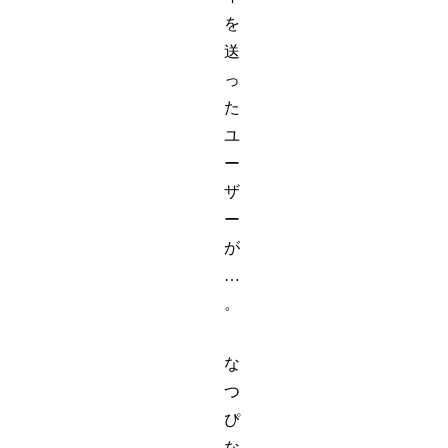
を
送
っ
た
ユ
ー
ザ
ー
が
…
。
な
つ
ぴ
な