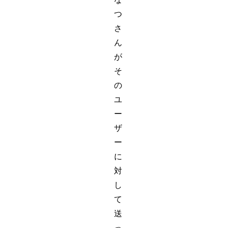
つ
さ
ん
が
そ
の
ユ
ー
ザ
ー
に
対
し
て
送
っ