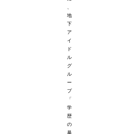
、
地
下
ア
イ
ド
ル
グ
ル
ー
プ
「
学
歴
の
暴