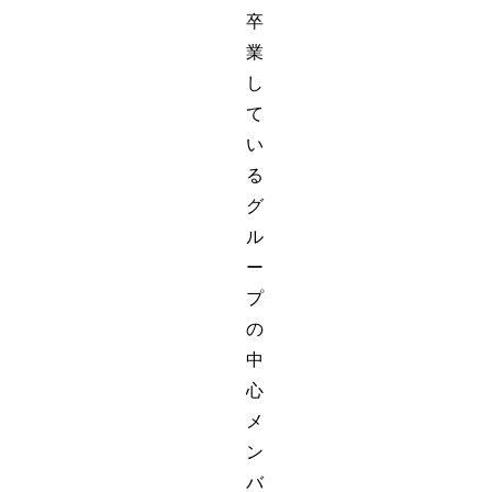
卒
業
し
て
い
る
グ
ル
ー
プ
の
中
心
メ
ン
バ