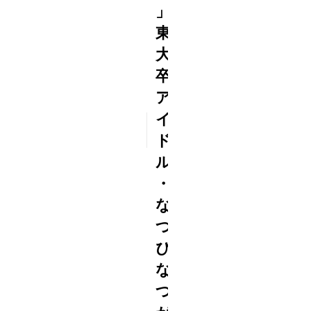
」
東
大
卒
ア
イ
2023
12/04
ド
ル
・
な
つ
ぴ
な
つ