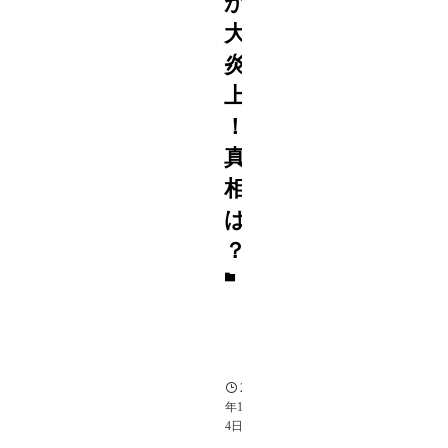
が
大
炎
上
！
真
相
は
？
エ
ン
タ
メ
速
報
2023
年12月
4日