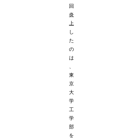
回
炎
上
し
た
の
は
、
東
京
大
学
工
学
部
を