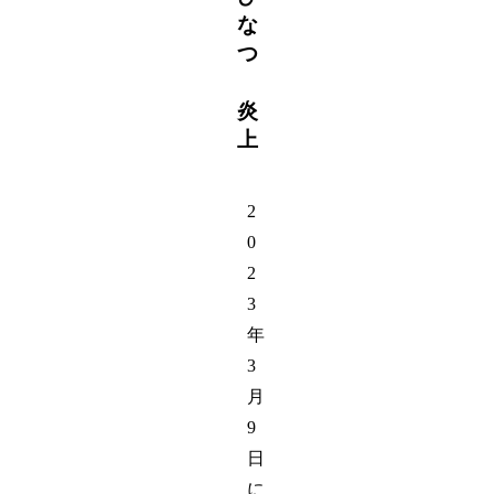
な
つ
炎
上
2
0
2
3
年
3
月
9
日
に