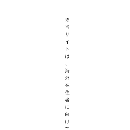
※
当
サ
イ
ト
は
、
海
外
在
住
者
に
向
け
て