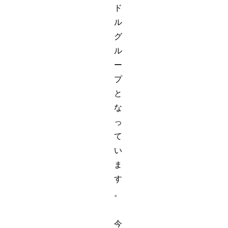
ド
ル
グ
ル
ー
プ
と
な
っ
て
い
ま
す
。
今