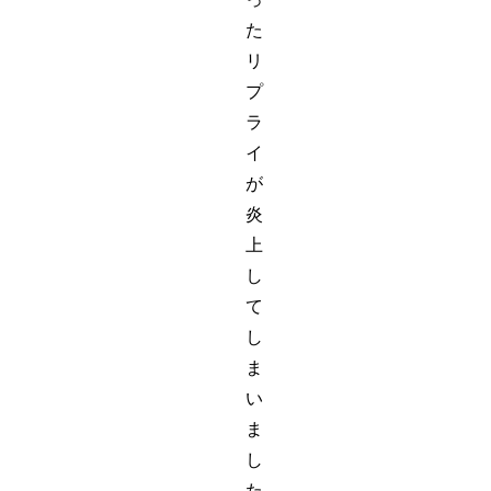
た
リ
プ
ラ
イ
が
炎
上
し
て
し
ま
い
ま
し
た