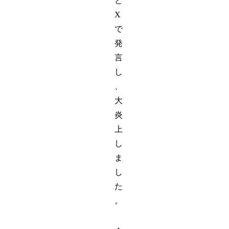
と
X
で
発
言
し
、
大
炎
上
し
ま
し
た
。