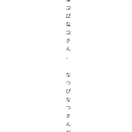
つ
ぴ
な
つ
さ
ん
。
な
つ
ぴ
な
つ
さ
ん