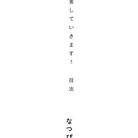
査
し
て
い
き
ま
す
！
目
次
な
つ
ぴ