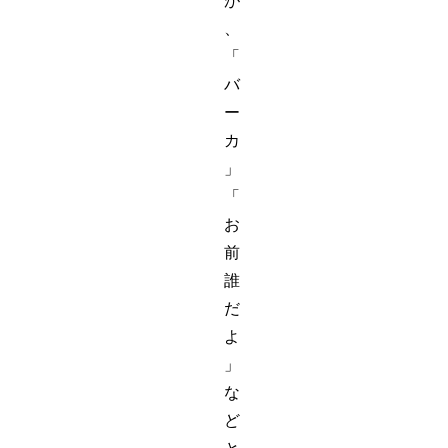
が
、
「
バ
ー
カ
」
「
お
前
誰
だ
よ
」
な
ど