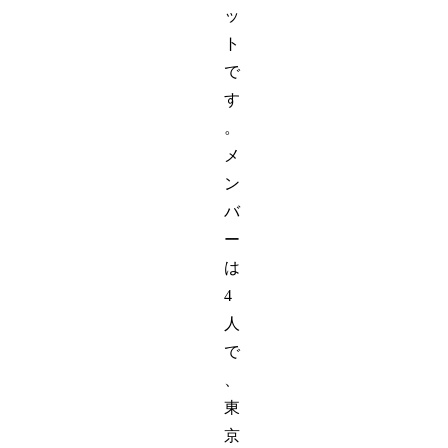
ッ
ト
で
す
。
メ
ン
バ
ー
は
4
人
で
、
東
京