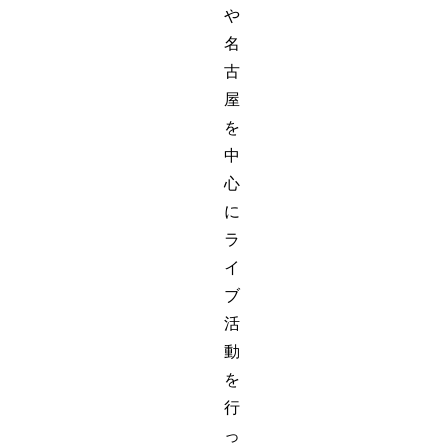
や
名
古
屋
を
中
心
に
ラ
イ
ブ
活
動
を
行
っ