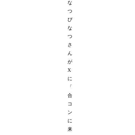
な
つ
ぴ
な
つ
さ
ん
が
X
に
「
合
コ
ン
に
来