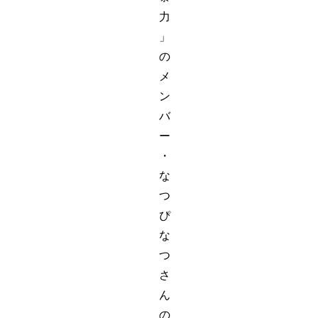
力
」
の
メ
ン
バ
ー
・
な
つ
ぴ
な
つ
さ
ん
の