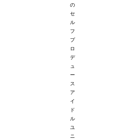
の
セ
ル
フ
プ
ロ
デ
ュ
ー
ス
ア
イ
ド
ル
ユ
ニ