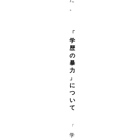
。
「
学
歴
の
暴
力
」
に
つ
い
て
「
学