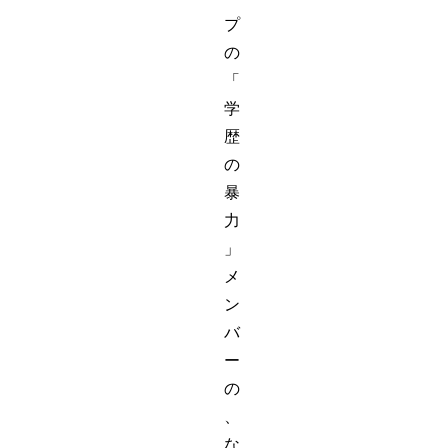
プ
の
「
学
歴
の
暴
力
」
メ
ン
バ
ー
の
、
な