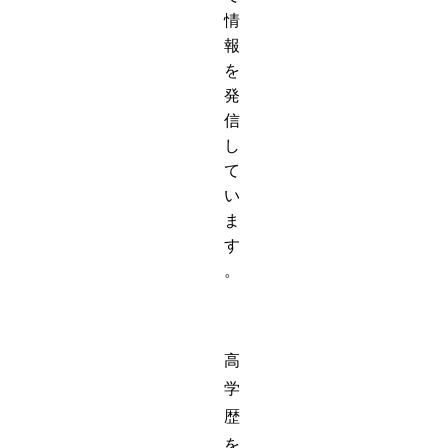
情
報
を
発
信
し
て
い
ま
す
。
高
学
歴
を