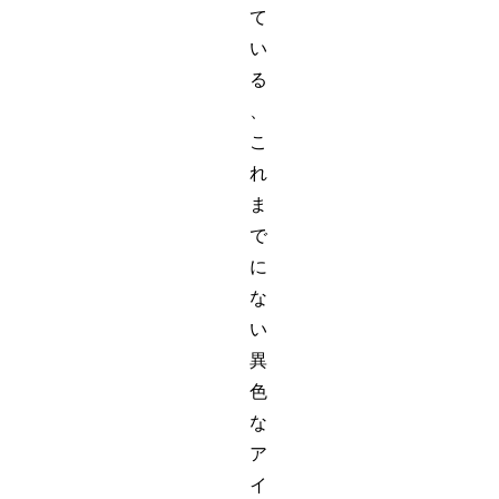
て
い
る
、
こ
れ
ま
で
に
な
い
異
色
な
ア
イ