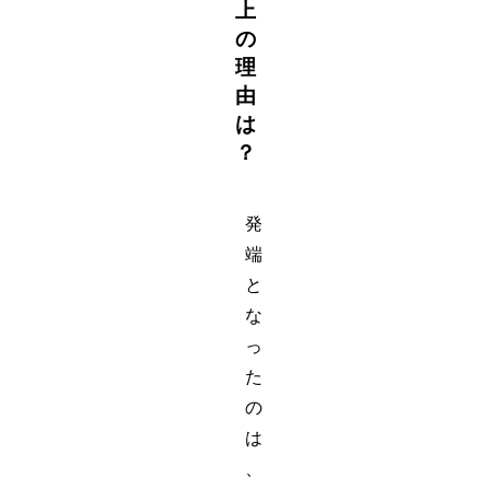
上
の
理
由
は
？
発
端
と
な
っ
た
の
は
、