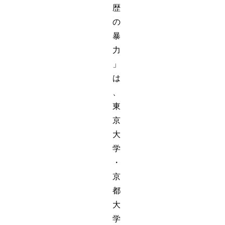
歴
の
暴
力
」
は
、
東
京
大
学
・
京
都
大
学